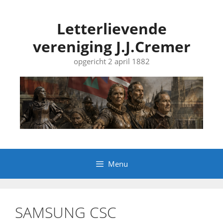
Ga
naar
Letterlievende
de
vereniging J.J.Cremer
inhoud
opgericht 2 april 1882
Menu
SAMSUNG CSC