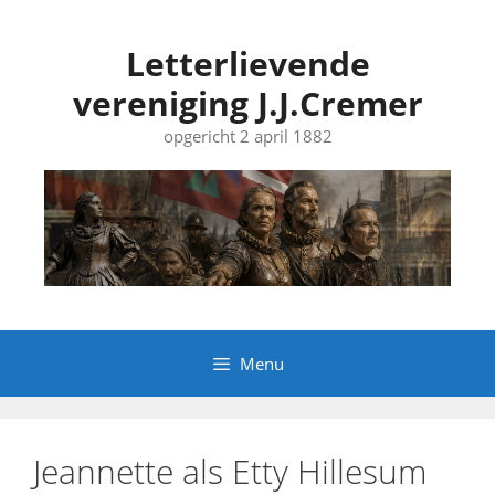
Ga
naar
Letterlievende
de
vereniging J.J.Cremer
inhoud
opgericht 2 april 1882
Menu
Jeannette als Etty Hillesum