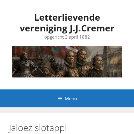
Ga
naar
Letterlievende
de
vereniging J.J.Cremer
inhoud
opgericht 2 april 1882
Menu
Jaloez slotappl