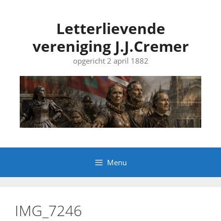
Ga
naar
Letterlievende
de
vereniging J.J.Cremer
inhoud
opgericht 2 april 1882
Menu
IMG_7246