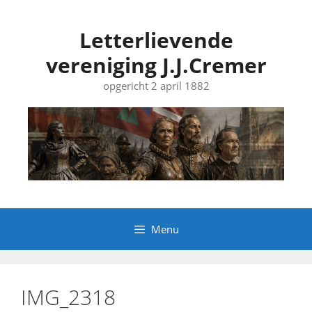
Ga
naar
Letterlievende
de
vereniging J.J.Cremer
inhoud
opgericht 2 april 1882
Menu
IMG_2318