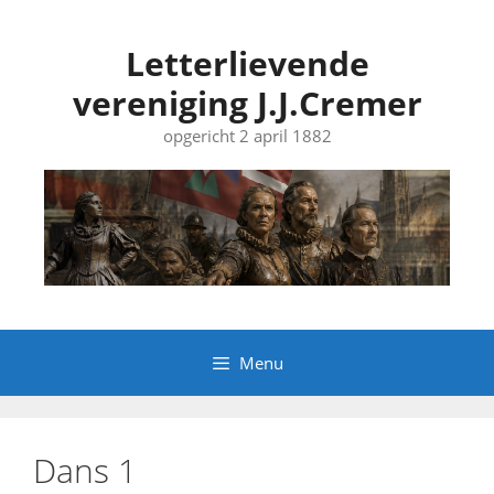
Ga
naar
Letterlievende
de
vereniging J.J.Cremer
inhoud
opgericht 2 april 1882
Menu
Dans 1