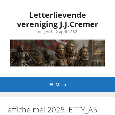
Ga
naar
Letterlievende
de
vereniging J.J.Cremer
inhoud
opgericht 2 april 1882
Menu
affiche mei 2025. ETTY_A5